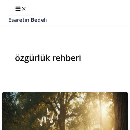
İçeriğe
Main
Menu
atla
Esaretin Bedeli
özgürlük rehberi